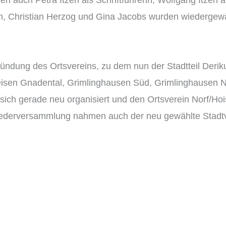
den auch Petra Itzen als Schriftführerin, Wolfgang Itzen 
den, Christian Herzog und Gina Jacobs wurden wiedergewä
ündung des Ortsvereins, zu dem nun der Stadtteil Deri
sen Gnadental, Grimlinghausen Süd, Grimlinghausen N
h gerade neu organisiert und den Ortsverein Norf/Hoist
gliederversammlung nahmen auch der neu gewählte Stad