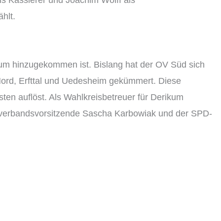
als Kassierer und Joachim Wolff als
hlt.
kum hinzugekommen ist. Bislang hat der OV Süd sich
ord, Erfttal und Uedesheim gekümmert. Diese
en auflöst. Als Wahlkreisbetreuer für Derikum
tverbandsvorsitzende Sascha Karbowiak und der SPD-