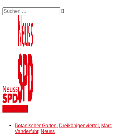
Zum
Suchen …
Hauptmenü
Inhalt
springen
Botanischer Garten
,
Dreikönigenviertel
,
Marc
Vanderfuhr
,
Neuss