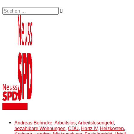
Zum
Suchen …
Hauptmenü
Inhalt
springen
Andreas Behncke
,
Arbeitslos
,
Arbeitslosengeld
,
bezahlbare Wohnungen
,
CDU
,
Hartz IV
,
Heizkosten
,