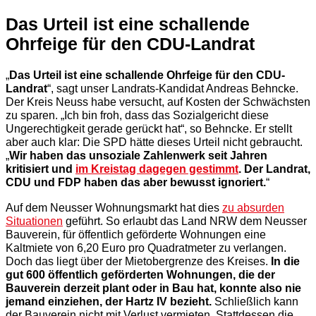
Das Urteil ist eine schallende
Ohrfeige für den CDU-Landrat
„
Das Urteil ist eine schallende Ohrfeige für den CDU-
Landrat
“, sagt unser Landrats-Kandidat Andreas Behncke.
Der Kreis Neuss habe versucht, auf Kosten der Schwächsten
zu sparen. „Ich bin froh, dass das Sozialgericht diese
Ungerechtigkeit gerade gerückt hat“, so Behncke. Er stellt
aber auch klar: Die SPD hätte dieses Urteil nicht gebraucht.
„
Wir haben das unsoziale Zahlenwerk seit Jahren
kritisiert und
im Kreistag dagegen gestimmt
. Der Landrat,
CDU und FDP haben das aber bewusst ignoriert.
“
Auf dem Neusser Wohnungsmarkt hat dies
zu absurden
Situationen
geführt. So erlaubt das Land NRW dem Neusser
Bauverein, für öffentlich geförderte Wohnungen eine
Kaltmiete von 6,20 Euro pro Quadratmeter zu verlangen.
Doch das liegt über der Mietobergrenze des Kreises.
In die
gut 600 öffentlich geförderten Wohnungen, die der
Bauverein derzeit plant oder in Bau hat, konnte also nie
jemand einziehen, der Hartz IV bezieht.
Schließlich kann
der Bauverein nicht mit Verlust vermieten. Stattdessen die