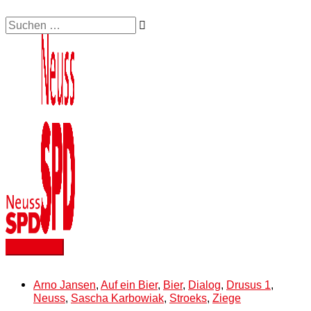
Zum
Suchen …
Hauptmenü
Inhalt
springen
Arno Jansen
,
Auf ein Bier
,
Bier
,
Dialog
,
Drusus 1
,
Neuss
,
Sascha Karbowiak
,
Stroeks
,
Ziege