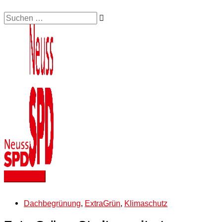
Zum
Suchen …
Hauptmenü
Inhalt
springen
Dachbegrünung
,
ExtraGrün
,
Klimaschutz