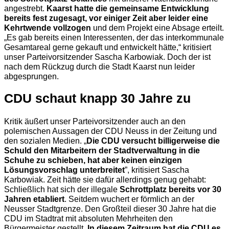
angestrebt.
Kaarst hatte die gemeinsame Entwicklung
bereits fest zugesagt, vor einiger Zeit aber leider eine
Kehrtwende vollzogen
und dem Projekt eine Absage erteilt.
„Es gab bereits einen Interessenten, der das interkommunale
Gesamtareal gerne gekauft und entwickelt hätte,“ kritisiert
unser Parteivorsitzender Sascha Karbowiak. Doch der ist
nach dem Rückzug durch die Stadt Kaarst nun leider
abgesprungen.
CDU schaut knapp 30 Jahre zu
Kritik äußert unser Parteivorsitzender auch an den
polemischen Aussagen der CDU Neuss in der Zeitung und
den sozialen Medien. „
Die CDU versucht billigerweise die
Schuld den Mitarbeitern der Stadtverwaltung in die
Schuhe zu schieben, hat aber keinen einzigen
Lösungsvorschlag unterbreitet
”, kritisiert Sascha
Karbowiak. Zeit hätte sie dafür allerdings genug gehabt:
Schließlich hat sich der illegale
Schrottplatz bereits vor 30
Jahren etabliert
. Seitdem wuchert er förmlich an der
Neusser Stadtgrenze. Den Großteil dieser 30 Jahre hat die
CDU im Stadtrat mit absoluten Mehrheiten den
Bürgermeister gestellt.
In diesem Zeitraum hat die CDU es