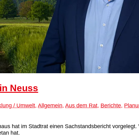
 in Neuss
klung / Umwelt
,
Allgemein
,
Aus dem Rat
,
Berichte
,
Planu
s hat im Stadtrat einen Sachstandsbericht vorgelegt. W
tan hat.