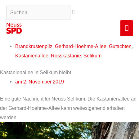
Zum
Suchen …
Inhalt
springen
Hau
Brandkrustenpilz
,
Gerhard-Hoehme-Allee
,
Gutachten
,
Kastanienallee
,
Rosskastanie
,
Selikum
Kastanienallee in Selikum bleibt
am
2. November 2019
Eine gute Nachricht für Neuss Selikum. Die Kastanienallee an
der Gerhard-Hoehme-Allee kann weitestgehend erhalten
werden.