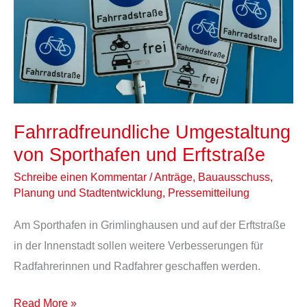
Sporthafen
und
Erftstraße
Fahrradfreundliche Umgestaltung
von Sporthafen und Erftstraße
Schreibe einen Kommentar
/
Anträge
,
Bauausschuss
,
Planung und Stadtentwicklung
,
Pressemitteilung
Am Sporthafen in Grimlinghausen und auf der Erftstraße
in der Innenstadt sollen weitere Verbesserungen für
Radfahrerinnen und Radfahrer geschaffen werden.
Read More »