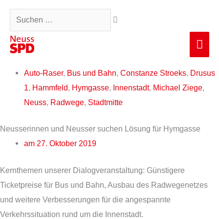
Zum
Suchen …
Inhalt
springen
Hau
Auto-Raser
,
Bus und Bahn
,
Constanze Stroeks
,
Drusus
1
,
Hammfeld
,
Hymgasse
,
Innenstadt
,
Michael Ziege
,
Neuss
,
Radwege
,
Stadtmitte
Neusserinnen und Neusser suchen Lösung für Hymgasse
am
27. Oktober 2019
Kernthemen unserer Dialogveranstaltung: Günstigere
Ticketpreise für Bus und Bahn, Ausbau des Radwegenetzes
und weitere Verbesserungen für die angespannte
Verkehrssituation rund um die Innenstadt.