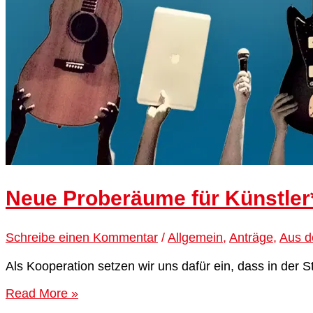
Neue Proberäume für Künstler
Schreibe einen Kommentar
/
Allgemein
,
Anträge
,
Aus d
Als Kooperation setzen wir uns dafür ein, dass in der
Read More »