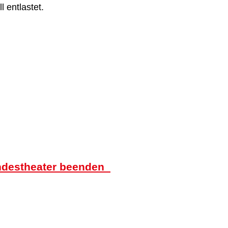
l entlastet.
ndestheater beenden