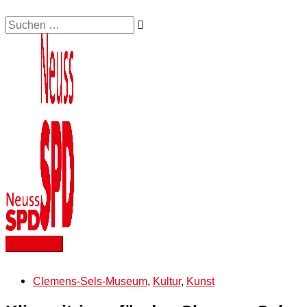
Zum
Suchen …
Hauptmenü
Inhalt
springen
Clemens-Sels-Museum
,
Kultur
,
Kunst