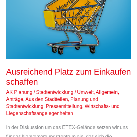
Einkaufen
schaffen
Ausreichend Platz zum Einkaufen
schaffen
AK Planung / Stadtentwicklung / Umwelt
,
Allgemein
,
Anträge
,
Aus den Stadtteilen
,
Planung und
Stadtentwicklung
,
Pressemitteilung
,
Wirtschafts- und
Liegenschaftsangelegenheiten
In der Diskussion um das ETEX-Gelände setzen wir uns
für das Nahversorgungszentrum ein, das sich die