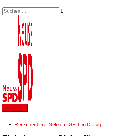
Zum
Suchen …
Hauptmenü
Inhalt
springen
Reuschenberg
,
Selikum
,
SPD im Dialog