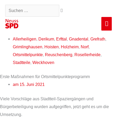
Zum
Suchen …
Inhalt
springen
Hau
Allerheiligen
,
Derikum
,
Erfttal
,
Gnadental
,
Grefrath
,
Grimlinghausen
,
Hoisten
,
Holzheim
,
Norf
,
Ortsmittelpunkte
,
Reuschenberg
,
Rosellerheide
,
Stadtteile
,
Weckhoven
Erste Maßnahmen für Ortsmittelpunkteprogramm
am
15. Juni 2021
Viele Vorschläge aus Stadtteil-Spaziergängen und
Bürgerbeteiligung wurden aufgegriffen, jetzt geht es um die
Umsetzung.