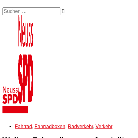
Zum
Suchen …
Hauptmenü
Inhalt
springen
Fahrrad
,
Fahrradboxen
,
Radverkehr
,
Verkehr