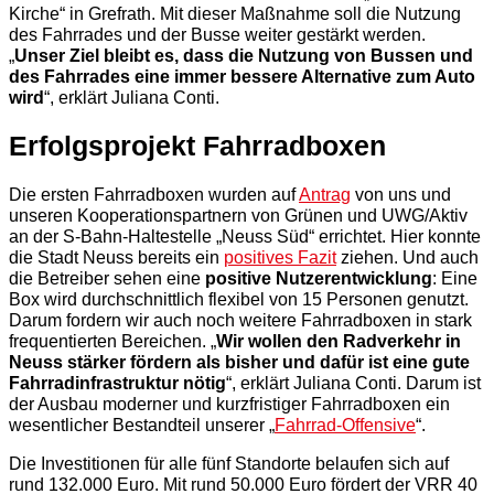
Kirche“ in Grefrath. Mit dieser Maßnahme soll die Nutzung
des Fahrrades und der Busse weiter gestärkt werden.
„
Unser Ziel bleibt es, dass die Nutzung von Bussen und
des Fahrrades eine immer bessere Alternative zum Auto
wird
“, erklärt Juliana Conti.
Erfolgsprojekt Fahrradboxen
Die ersten Fahrradboxen wurden auf
Antrag
von uns und
unseren Kooperationspartnern von Grünen und UWG/Aktiv
an der S-Bahn-Haltestelle „Neuss Süd“ errichtet. Hier konnte
die Stadt Neuss bereits ein
positives Fazit
ziehen. Und auch
die Betreiber sehen eine
positive Nutzerentwicklung
: Eine
Box wird durchschnittlich flexibel von 15 Personen genutzt.
Darum fordern wir auch noch weitere Fahrradboxen in stark
frequentierten Bereichen. „
Wir wollen den Radverkehr in
Neuss stärker fördern als bisher und dafür ist eine gute
Fahrradinfrastruktur nötig
“, erklärt Juliana Conti. Darum ist
der Ausbau moderner und kurzfristiger Fahrradboxen ein
wesentlicher Bestandteil unserer „
Fahrrad-Offensive
“.
Die Investitionen für alle fünf Standorte belaufen sich auf
rund 132.000 Euro. Mit rund 50.000 Euro fördert der VRR 40