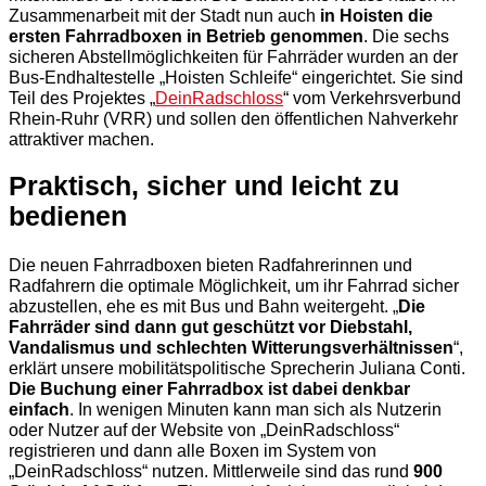
Zusammenarbeit mit der Stadt nun auch
in Hoisten die
ersten Fahrradboxen in Betrieb genommen
. Die sechs
sicheren Abstellmöglichkeiten für Fahrräder wurden an der
Bus-Endhaltestelle „Hoisten Schleife“ eingerichtet. Sie sind
Teil des Projektes „
DeinRadschloss
“ vom Verkehrsverbund
Rhein-Ruhr (VRR) und sollen den öffentlichen Nahverkehr
attraktiver machen.
Praktisch, sicher und leicht zu
bedienen
Die neuen Fahrradboxen bieten Radfahrerinnen und
Radfahrern die optimale Möglichkeit, um ihr Fahrrad sicher
abzustellen, ehe es mit Bus und Bahn weitergeht. „
Die
Fahrräder sind dann gut geschützt vor Diebstahl,
Vandalismus und schlechten Witterungsverhältnissen
“,
erklärt unsere mobilitätspolitische Sprecherin Juliana Conti.
Die Buchung einer Fahrradbox ist dabei denkbar
einfach
. In wenigen Minuten kann man sich als Nutzerin
oder Nutzer auf der Website von „DeinRadschloss“
registrieren und dann alle Boxen im System von
„DeinRadschloss“ nutzen. Mittlerweile sind das rund
900