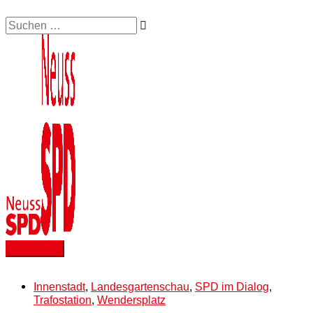
Zum
Suchen …
Hauptmenü
Inhalt
springen
Innenstadt
,
Landesgartenschau
,
SPD im Dialog
,
Trafostation
,
Wendersplatz