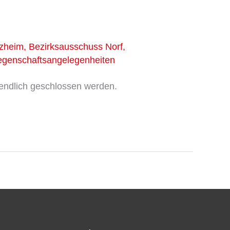
lzheim
,
Bezirksausschuss Norf
,
iegenschaftsangelegenheiten
 endlich geschlossen werden.