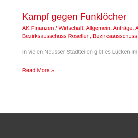
Kampf gegen Funklöcher
Kampf
gegen
AK Finanzen / Wirtschaft
,
Allgemein
,
Anträge
,
Funklöcher
Bezirksausschuss Rosellen
,
Bezirksausschus
In vielen Neusser Stadtteilen gibt es Lücken i
Read More »