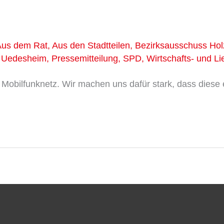
Aus dem Rat
,
Aus den Stadtteilen
,
Bezirksausschuss Ho
s Uedesheim
,
Pressemitteilung
,
SPD
,
Wirtschafts- und L
m Mobilfunknetz. Wir machen uns dafür stark, dass diese