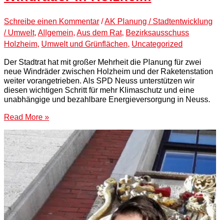
Schreibe einen Kommentar
/
AK Planung / Stadtentwicklung
/ Umwelt
,
Allgemein
,
Aus dem Rat
,
Bezirksausschuss
Holzheim
,
Umwelt und Grünflächen
,
Uncategorized
Der Stadtrat hat mit großer Mehrheit die Planung für zwei
neue Windräder zwischen Holzheim und der Raketenstation
weiter vorangetrieben. Als SPD Neuss unterstützen wir
diesen wichtigen Schritt für mehr Klimaschutz und eine
unabhängige und bezahlbare Energieversorgung in Neuss.
Read More »