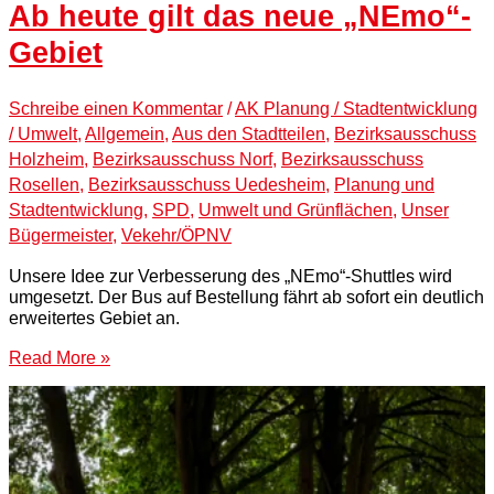
Ab heute gilt das neue „NEmo“-
Gebiet
Schreibe einen Kommentar
/
AK Planung / Stadtentwicklung
/ Umwelt
,
Allgemein
,
Aus den Stadtteilen
,
Bezirksausschuss
Holzheim
,
Bezirksausschuss Norf
,
Bezirksausschuss
Rosellen
,
Bezirksausschuss Uedesheim
,
Planung und
Stadtentwicklung
,
SPD
,
Umwelt und Grünflächen
,
Unser
Bügermeister
,
Vekehr/ÖPNV
Unsere Idee zur Verbesserung des „NEmo“-Shuttles wird
umgesetzt. Der Bus auf Bestellung fährt ab sofort ein deutlich
erweitertes Gebiet an.
Read More »