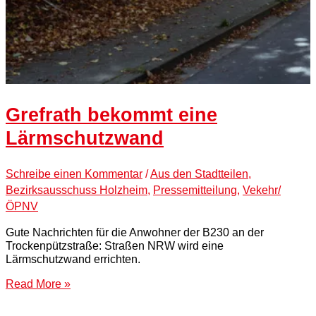
Grefrath bekommt eine
Lärmschutzwand
Schreibe einen Kommentar
/
Aus den Stadtteilen
,
Bezirksausschuss Holzheim
,
Pressemitteilung
,
Vekehr/
ÖPNV
Gute Nachrichten für die Anwohner der B230 an der
Trockenpützstraße: Straßen NRW wird eine
Lärmschutzwand errichten.
Read More »