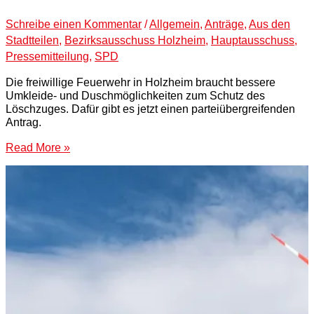
Schreibe einen Kommentar
/
Allgemein
,
Anträge
,
Aus den
Stadtteilen
,
Bezirksausschuss Holzheim
,
Hauptausschuss
,
Pressemitteilung
,
SPD
Die freiwillige Feuerwehr in Holzheim braucht bessere
Umkleide- und Duschmöglichkeiten zum Schutz des
Löschzuges. Dafür gibt es jetzt einen parteiübergreifenden
Antrag.
Read More »