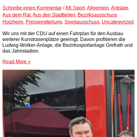
Schreibe einen Kommentar
/
AK Sport
,
Allgemein
,
Anträge
,
Aus dem Rat
,
Aus den Stadtteilen
,
Bezirksausschuss
Holzheim
,
Pressemitteilung
,
Sportausschuss
,
Uncategorized
Wir uns mit der CDU auf einen Fahrplan für den Ausbau
weiterer Kunstrasenplätze geeinigt. Davon profitieren die
Ludwig-Wolker-Anlage, die Bezirkssportanlage Grefrath und
das Jahnstadion.
Read More »